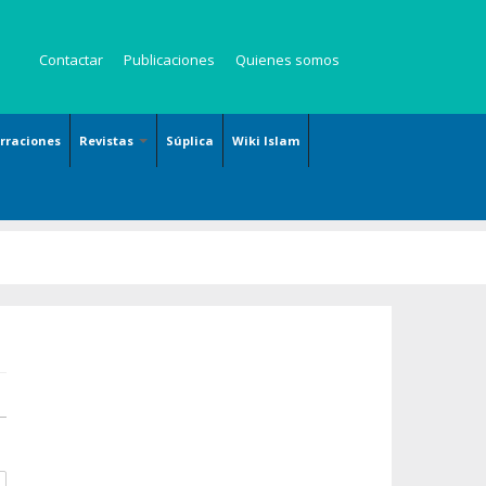
Contactar
Publicaciones
Quienes somos
arraciones
Revistas
Súplica
Wiki Islam
es
Revista Kauzar
Revista Angelitos
Revista Zaqalain