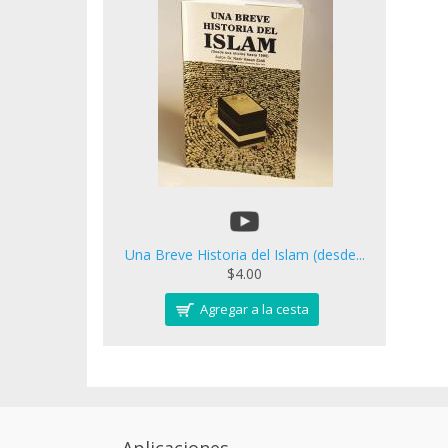
Mujer-Familia-Educación
Historia
Var
Historia-Biografía
Cultura y Civilización
Pel
Ciencias
Política
Sociología
Sociología
Folletos para imprimir (pdf)
Economía
Otro
Mujer, Familia e Educación
Libro - UNA BREVE HISTORIA D
Una Breve Historia del Islam (desde...
$4.00
Aplicaciones