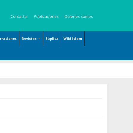
Contactar
Publicaciones
Quienes somos
arraciones
Revistas
Súplica
Wiki Islam
es
Revista Kauzar
Revista Angelitos
Revista Zaqalain