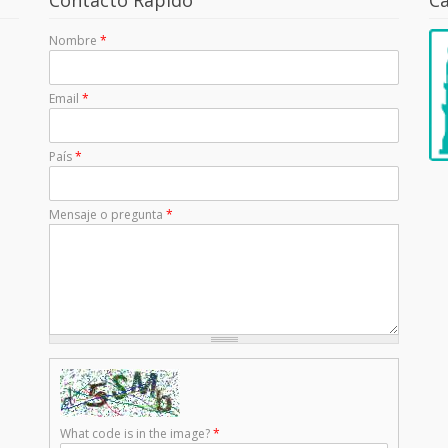
Nombre
*
Email
*
País
*
Mensaje o pregunta
*
What code is in the image?
*