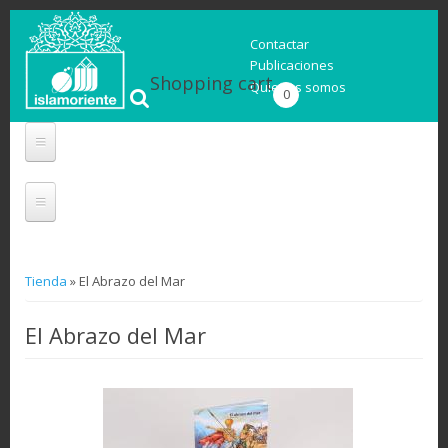
Contactar
Publicaciones
Shopping cart
Quienes somos
0
Usted está aquí
Tienda
» El Abrazo del Mar
El Abrazo del Mar