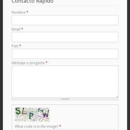
Contacto Rápido
Nombre
*
Email
*
País
*
Mensaje o pregunta
*
What code is in the image?
*