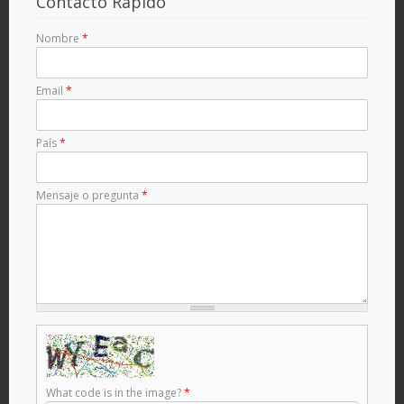
Contacto Rápido
Nombre
*
Email
*
País
*
Mensaje o pregunta
*
What code is in the image?
*